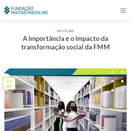
Skip
to
content
NOTÍCIAS
A importância e o impacto da
transformação social da FMM
17
ago