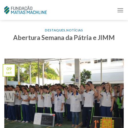
Skip
to
content
DESTAQUES
,
NOTÍCIAS
Abertura Semana da Pátria e JIMM
09
set