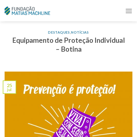
Skip
to
content
DESTAQUES
,
NOTÍCIAS
Equipamento de Proteção Individual
– Botina
25
jul