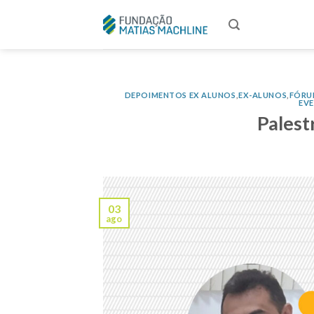
Skip
to
content
DEPOIMENTOS EX ALUNOS
,
EX-ALUNOS
,
FÓRU
EV
Palest
03
ago