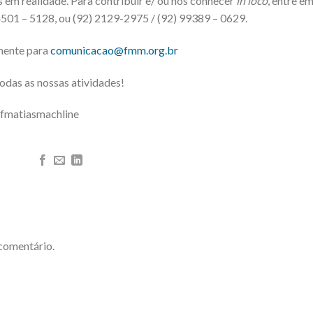
 em realidade. Para contribuir e/ ou nos conhecer
in loco
, entre e
4501 – 5128, ou (92) 2129-2975 / (92) 99389 – 0629.
mente para
comunicacao@fmm.org.br
odas as nossas atividades!
@fmatiasmachline
comentário.