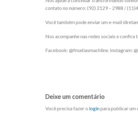
Nos ajude a continuar transformando sonhos
contato no número: (92) 2129 – 2988 / (11)
Você também pode enviar um e-mail direta
Nos acompanhe nas redes sociais e confira t
Facebook: @fmatiasmachline. Instagram: 
Deixe um comentário
Você precisa fazer o
login
para publicar um 