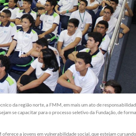
écnico da região norte, a FMM, em mais um ato de responsabilida
esejam se capacitar para o processo seletivo da Fundação, de form
erece a jovens em vulnerabilidade social, que estejam cursando