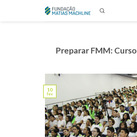
Skip
to
content
Preparar FMM: Curso 
10
fev